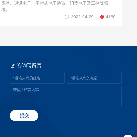
应器、通讯电子、手持式电子装置、消费电子及工控等领
域。


2022-04-29
4188

咨询请留言
提交